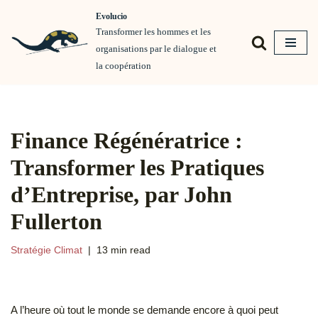
Evolucio
Transformer les hommes et les
Aller
organisations par le dialogue et
au
la coopération
contenu
Finance Régénératrice :
Transformer les Pratiques
d’Entreprise, par John
Fullerton
Stratégie Climat
13 min read
A l’heure où tout le monde se demande encore à quoi peut