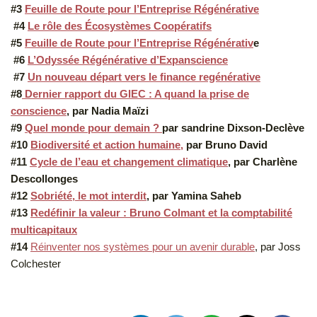
#3
Feuille de Route pour l’Entreprise Régénérative
#4
Le rôle des Écosystèmes Coopératifs
#5
Feuille de Route pour l’Entreprise Régénérativ
e
#6
L’Odyssée Régénérative d’Expanscience
#7
Un nouveau départ vers le finance regénérative
#8
Dernier rapport du GIEC : A quand la prise de
conscience
, par Nadia Maïzi
#9
Quel monde pour demain ?
par sandrine Dixson-Declève
#10
Biodiversité et action humaine,
par Bruno David
#11
Cycle de l’eau et changement climatique
, par Charlène
Descollonges
#12
Sobriété, le mot interdit
, par Yamina Saheb
#13
Redéfinir la valeur : Bruno Colmant et la comptabilité
multicapitaux
#14
Réinventer nos systèmes pour un avenir durable
, par Joss
Colchester