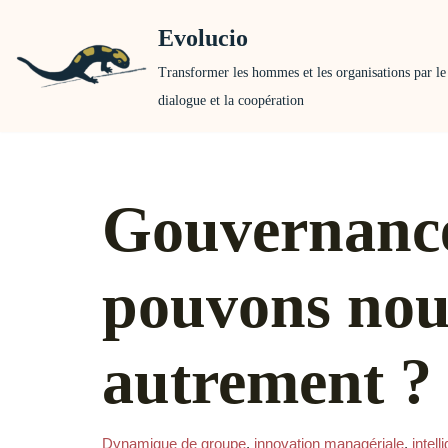
Evolucio
Aller
Transformer les hommes et les organisations par le
au
dialogue et la coopération
contenu
Gouvernance
pouvons nou
autrement ?
Dynamique de groupe
,
innovation managériale
,
intell