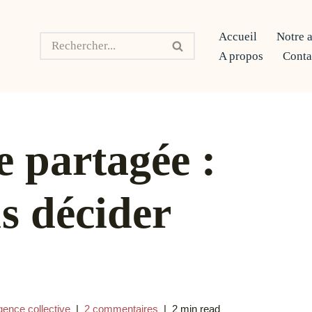
Accueil
Notre 
A propos
Conta
 partagée :
s décider
igence collective
2 commentaires
2 min read