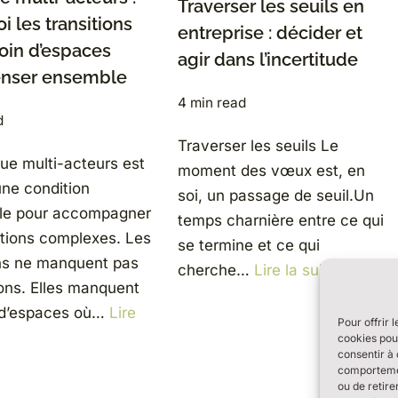
Traverser les seuils en
i les transitions
entreprise : décider et
oin d’espaces
agir dans l’incertitude
enser ensemble
4 min read
d
Traverser les seuils Le
gue multi-acteurs est
moment des vœux est, en
ne condition
soi, un passage de seuil.Un
lle pour accompagner
temps charnière entre ce qui
itions complexes. Les
se termine et ce qui
ons ne manquent pas
cherche…
Lire la suite »
ions. Elles manquent
 d’espaces où…
Lire
Pour offrir 
cookies pour
consentir à 
comportement
ou de retire