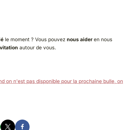
ié
le moment ? Vous pouvez
nous aider
en nous
vitation
autour de vous.
d on n'est pas disponible pour la prochaine bulle, on