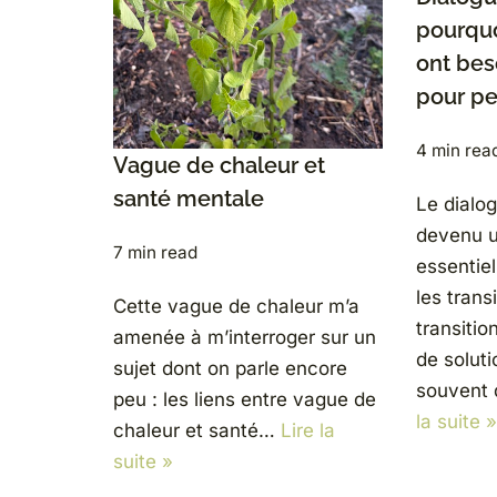
pourquo
ont bes
pour p
4 min rea
Vague de chaleur et
santé mentale
Le dialo
devenu u
7 min read
essentie
les trans
Cette vague de chaleur m’a
transiti
amenée à m’interroger sur un
de solut
sujet dont on parle encore
souvent
peu : les liens entre vague de
la suite »
chaleur et santé…
Lire la
suite »