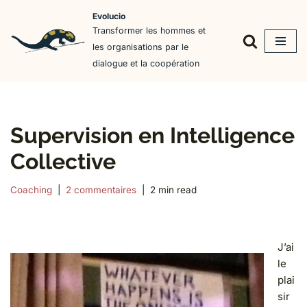
Evolucio
Transformer les hommes et
Aller
les organisations par le
au
dialogue et la coopération
contenu
Supervision en Intelligence
Collective
Coaching
2 commentaires
2 min read
J’ai
le
plai
sir