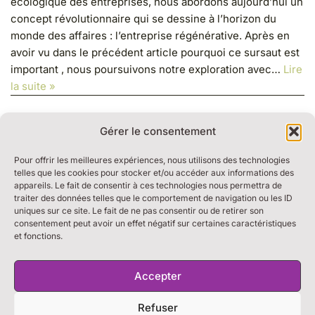
écologique des entreprises, nous abordons aujourd’hui un
concept révolutionnaire qui se dessine à l’horizon du
monde des affaires : l’entreprise régénérative. Après en
avoir vu dans le précédent article pourquoi ce sursaut est
important , nous poursuivons notre exploration avec…
Lire
la suite »
Gérer le consentement
Pour offrir les meilleures expériences, nous utilisons des technologies
telles que les cookies pour stocker et/ou accéder aux informations des
appareils. Le fait de consentir à ces technologies nous permettra de
traiter des données telles que le comportement de navigation ou les ID
RESSOURCES
uniques sur ce site. Le fait de ne pas consentir ou de retirer son
BULLE DE DIALOGUE
consentement peut avoir un effet négatif sur certaines caractéristiques
et fonctions.
MARCHE DU TEMPS PROFOND
THE WEEK
S’ABONNER À LA NEWSLETTER
Accepter
Refuser