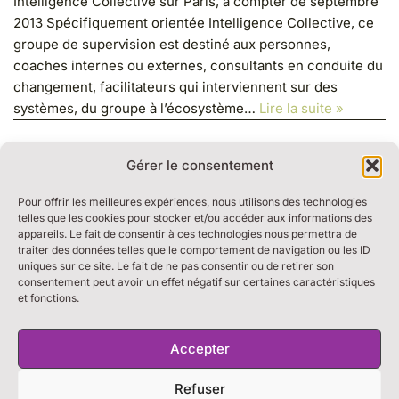
Intelligence Collective sur Paris, à compter de septembre
2013 Spécifiquement orientée Intelligence Collective, ce
groupe de supervision est destiné aux personnes,
coaches internes ou externes, consultants en conduite du
changement, facilitateurs qui interviennent sur des
systèmes, du groupe à l’écosystème…
Lire la suite »
Gérer le consentement
Pour offrir les meilleures expériences, nous utilisons des technologies
telles que les cookies pour stocker et/ou accéder aux informations des
appareils. Le fait de consentir à ces technologies nous permettra de
traiter des données telles que le comportement de navigation ou les ID
RESSOURCES
uniques sur ce site. Le fait de ne pas consentir ou de retirer son
BULLE DE DIALOGUE
consentement peut avoir un effet négatif sur certaines caractéristiques
et fonctions.
MARCHE DU TEMPS PROFOND
THE WEEK
S’ABONNER À LA NEWSLETTER
Accepter
Refuser