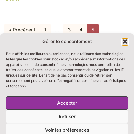
« Précédent
1
…
3
4
5
Gérer le consentement
Pour offrir les meilleures expériences, nous utilisons des technologies
telles que les cookies pour stocker et/ou accéder aux informations des
appareils. Le fait de consentir à ces technologies nous permettra de
traiter des données telles que le comportement de navigation ou les ID
RESSOURCES
uniques sur ce site. Le fait de ne pas consentir ou de retirer son
BULLE DE DIALOGUE
consentement peut avoir un effet négatif sur certaines caractéristiques
et fonctions.
MARCHE DU TEMPS PROFOND
THE WEEK
S’ABONNER À LA NEWSLETTER
Accepter
Refuser
Voir les préférences
Mentions légales
Confidentialité
Cookies