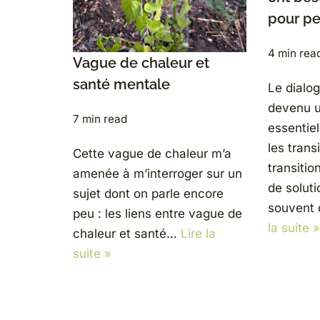
pour p
4 min rea
Vague de chaleur et
santé mentale
Le dialo
devenu u
7 min read
essentie
les trans
Cette vague de chaleur m’a
transiti
amenée à m’interroger sur un
de solut
sujet dont on parle encore
souvent
peu : les liens entre vague de
la suite »
chaleur et santé…
Lire la
suite »