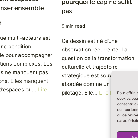
pourquoi le cap ne suffit
enser ensemble
pas
d
9 min read
gue multi-acteurs est
Ce dessin est né d’une
ne condition
observation récurrente. La
lle pour accompagner
question de la transformation
itions complexes. Les
culturelle et trajectoire
ons ne manquent pas
stratégique est souvent
ions. Elles manquent
abordée comme un sujet de
 d’espaces où…
Lire
pilotage. Elle…
Lire la suite »
Pour offrir 
cookies pour
consentir à 
comportement
ou de retire
caractéristi