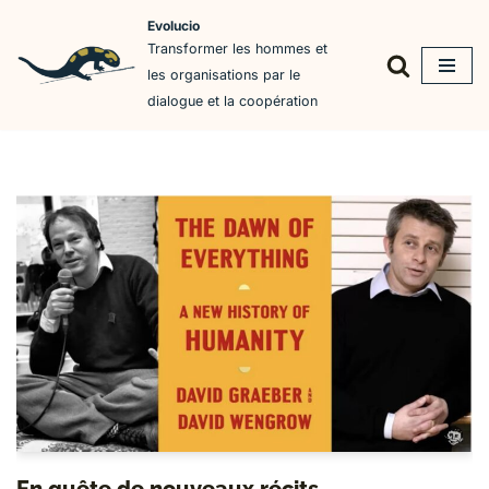
Evolucio
Transformer les hommes et
Aller
les organisations par le
au
dialogue et la coopération
contenu
En quête de nouveaux récits