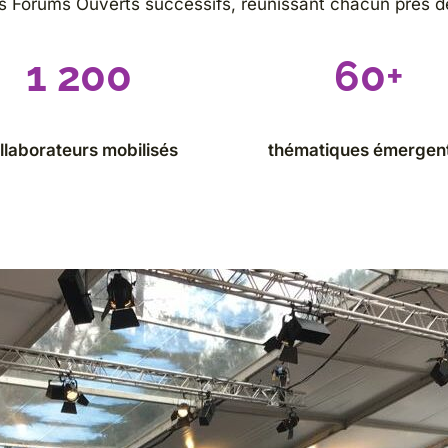
rois Forums Ouverts successifs, réunissant chacun près
1 200
60
+
llaborateurs mobilisés
thématiques émergen