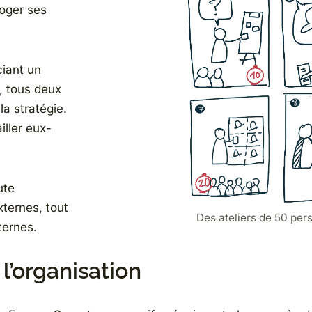
roger ses
iant un
 tous deux
la stratégie.
iller eux-
ute
externes, tout
Des ateliers de 50 per
ternes.
l’organisation