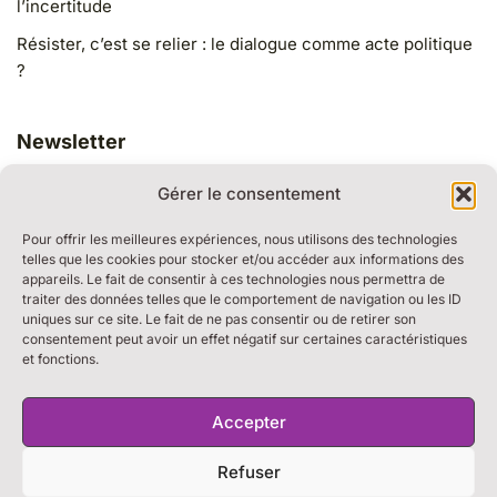
l’incertitude
Résister, c’est se relier : le dialogue comme acte politique
?
Newsletter
Gérer le consentement
Pour offrir les meilleures expériences, nous utilisons des technologies
telles que les cookies pour stocker et/ou accéder aux informations des
appareils. Le fait de consentir à ces technologies nous permettra de
traiter des données telles que le comportement de navigation ou les ID
RESSOURCES
uniques sur ce site. Le fait de ne pas consentir ou de retirer son
BULLE DE DIALOGUE
consentement peut avoir un effet négatif sur certaines caractéristiques
et fonctions.
MARCHE DU TEMPS PROFOND
THE WEEK
S’ABONNER À LA NEWSLETTER
Accepter
Refuser