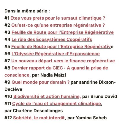
Dans la même série :
#1
Etes vous prets pour le sursaut climatique ?
#2
Qu’est-ce qu’une entreprise régénérative ?
#3
Feuille de Route pour l’Entreprise Régénérative
#4
Le rôle des Écosystèmes Coopératifs
#5
Feuille de Route pour l’Entreprise Régénérativ
e
#6
L’Odyssée Régénérative d’Expanscience
#7
Un nouveau départ vers le finance regénérative
#8
Dernier rapport du GIEC : A quand la prise de
conscience
, par Nadia Maïzi
#9
Quel monde pour demain ?
par sandrine Dixson-
Declève
#10
Biodiversité et action humaine,
par Bruno David
#11
Cycle de l’eau et changement climatique
,
par Charlène Descollonges
#12
Sobriété, le mot interdit
, par Yamina Saheb