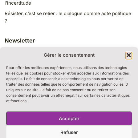
l’incertitude
Résister, c’est se relier : le dialogue comme acte politique
?
Newsletter
Gérer le consentement
Pour offrir les meilleures expériences, nous utilisons des technologies
telles que les cookies pour stocker et/ou accéder aux informations des
appareils. Le fait de consentir à ces technologies nous permettra de
traiter des données telles que le comportement de navigation ou les ID
RESSOURCES
uniques sur ce site. Le fait de ne pas consentir ou de retirer son
BULLE DE DIALOGUE
consentement peut avoir un effet négatif sur certaines caractéristiques
et fonctions.
MARCHE DU TEMPS PROFOND
THE WEEK
S’ABONNER À LA NEWSLETTER
Accepter
Refuser