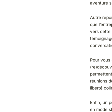
aventure s
Autre répon
que l’entre
vers cette 
témoignage
conversatio
Pour vous 
(re)découvr
permetten
réunions d
liberté coll
Enfin, un 
en mode sk