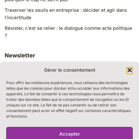
Traverser les seuils en entreprise : décider et agir dans
l’incertitude
Résister, c’est se relier : le dialogue comme acte politique
?
Newsletter
Gérer le consentement
Pour offrir les meilleures expériences, nous utilisons des technologies
telles que les cookies pour stocker et/ou accéder aux informations des
appareils. Le fait de consentir à ces technologies nous permettra de
traiter des données telles que le comportement de navigation ou les ID
RESSOURCES
uniques sur ce site. Le fait de ne pas consentir ou de retirer son
BULLE DE DIALOGUE
consentement peut avoir un effet négatif sur certaines caractéristiques
et fonctions.
MARCHE DU TEMPS PROFOND
THE WEEK
S’ABONNER À LA NEWSLETTER
Accepter