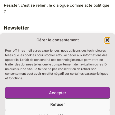
Résister, c’est se relier : le dialogue comme acte politique
?
Newsletter
Gérer le consentement
Pour offrir les meilleures expériences, nous utilisons des technologies
telles que les cookies pour stocker et/ou accéder aux informations des
appareils. Le fait de consentir à ces technologies nous permettra de
traiter des données telles que le comportement de navigation ou les ID
RESSOURCES
uniques sur ce site. Le fait de ne pas consentir ou de retirer son
BULLE DE DIALOGUE
consentement peut avoir un effet négatif sur certaines caractéristiques
et fonctions.
MARCHE DU TEMPS PROFOND
THE WEEK
S’ABONNER À LA NEWSLETTER
Accepter
Refuser