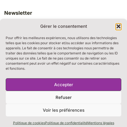
Newsletter
Gérer le consentement
Pour offrir les meilleures expériences, nous utilisons des technologies
telles que les cookies pour stocker et/ou accéder aux informations des
appareils. Le fait de consentir à ces technologies nous permettra de
traiter des données telles que le comportement de navigation ou les ID
RESSOURCES
uniques sur ce site. Le fait de ne pas consentir ou de retirer son
BULLE DE DIALOGUE
consentement peut avoir un effet négatif sur certaines caractéristiques
et fonctions.
MARCHE DU TEMPS PROFOND
THE WEEK
S’ABONNER À LA NEWSLETTER
Accepter
Refuser
Voir les préférences
Mentions légales
Confidentialité
Cookies
Politique de cookies
Politique de confidentialité
Mentions légales
© 2026 Evolucio — Christine Koehler