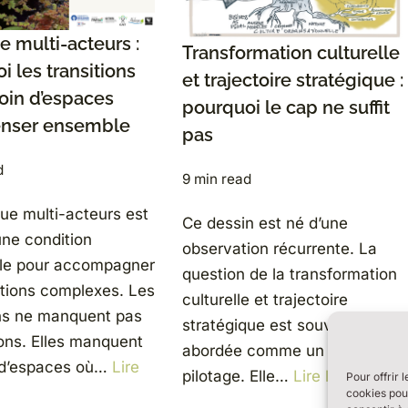
e multi-acteurs :
Transformation culturelle
i les transitions
et trajectoire stratégique :
oin d’espaces
pourquoi le cap ne suffit
enser ensemble
pas
d
9 min read
gue multi-acteurs est
Ce dessin est né d’une
ne condition
observation récurrente. La
lle pour accompagner
question de la transformation
itions complexes. Les
culturelle et trajectoire
ons ne manquent pas
stratégique est souvent
ions. Elles manquent
abordée comme un sujet de
 d’espaces où…
Lire
pilotage. Elle…
Lire la suite »
Pour offrir 
cookies pour