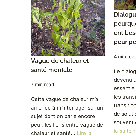
Dialogu
pourquo
ont bes
pour p
4 min rea
Vague de chaleur et
santé mentale
Le dialo
devenu u
7 min read
essentie
les trans
Cette vague de chaleur m’a
transiti
amenée à m’interroger sur un
de solut
sujet dont on parle encore
souvent
peu : les liens entre vague de
la suite »
chaleur et santé…
Lire la