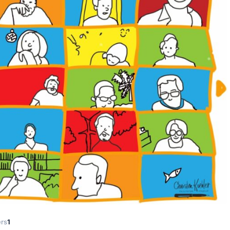
ers
1