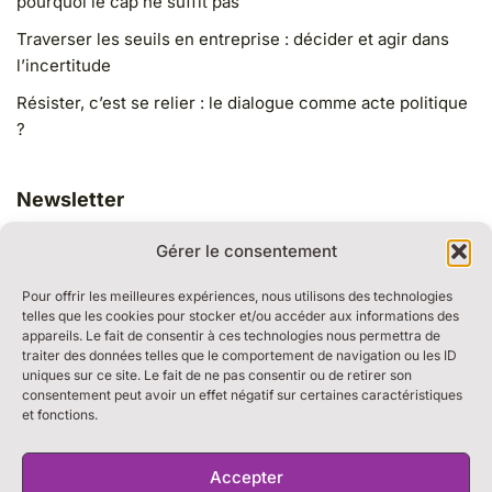
pourquoi le cap ne suffit pas
Traverser les seuils en entreprise : décider et agir dans
l’incertitude
Résister, c’est se relier : le dialogue comme acte politique
?
Newsletter
Gérer le consentement
Pour offrir les meilleures expériences, nous utilisons des technologies
telles que les cookies pour stocker et/ou accéder aux informations des
appareils. Le fait de consentir à ces technologies nous permettra de
traiter des données telles que le comportement de navigation ou les ID
RESSOURCES
uniques sur ce site. Le fait de ne pas consentir ou de retirer son
BULLE DE DIALOGUE
consentement peut avoir un effet négatif sur certaines caractéristiques
et fonctions.
MARCHE DU TEMPS PROFOND
THE WEEK
S’ABONNER À LA NEWSLETTER
Accepter